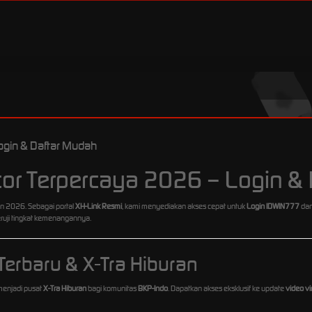
ogin & Daftar Mudah
acor Terpercaya 2026 – Login &
ahun 2026. Sebagai portal
XH-Link Resmi
, kami menyediakan akses cepat untuk
Login IDWIN777
da
eruji tingkat kemenangannya.
erbaru & X-Tra Hiburan
 menjadi pusat
X-Tra Hiburan
bagi komunitas
BKP-Indo
. Dapatkan akses eksklusif ke update
video vi