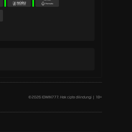
©2026 IDWIN777. Hak cipta dilindungi | 18+