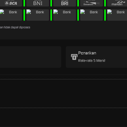
an tidak dapat diproses
Penarikan
Rata-rata 5 Menit