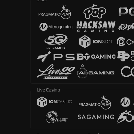
Live Casino