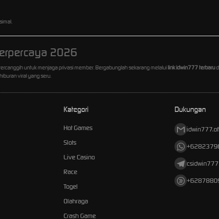
simal.
 Terpercaya 2026
tercanggih untuk menjaga privasi member. Bergabunglah sekarang melalui
link idwin777 terbaru
d
iburan viral yang seru.
Kategori
Dukungan
Hot Games
idwin777.of
Slots
+6282379
Live Casino
csidwin777
Race
+6287880
Togel
Olahraga
Crash Game