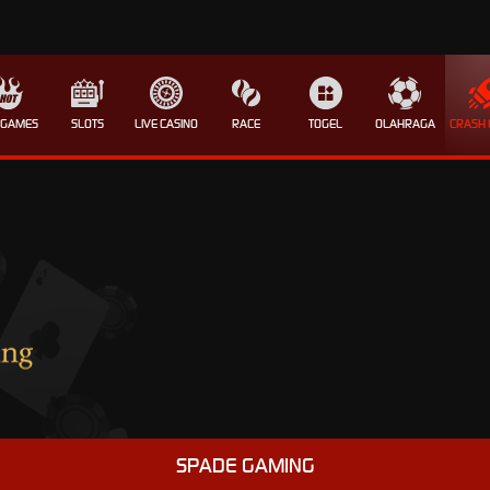
 GAMES
SLOTS
LIVE CASINO
RACE
TOGEL
OLAHRAGA
CRASH
SPADE GAMING