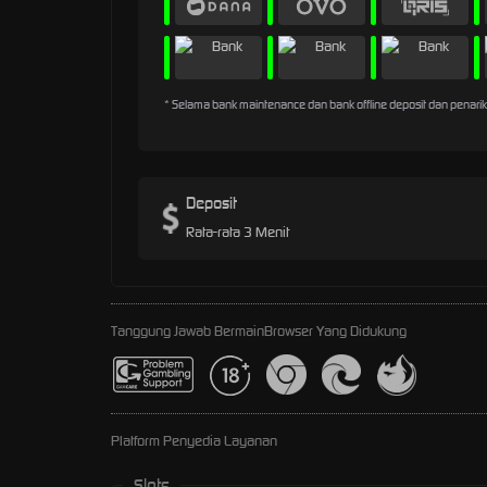
* Selama bank maintenance dan bank offline deposit dan penarik
Deposit
Rata-rata 3 Menit
Tanggung Jawab Bermain
Browser Yang Didukung
Platform Penyedia Layanan
Slots