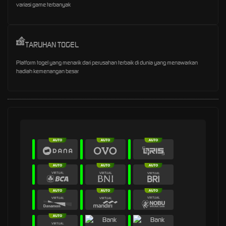
variasi game terbanyak
TARUHAN TOGEL
Platform togel yang menarik dari perusahan terbaik di dunia yang menawarkan
hadiah kemenangan besar