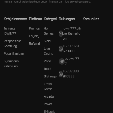
mencari kombinasi antara keuntungan finansial dan hiburan viral yang seru.
Kebijaksanaan
Platform
Kategori
Dukungan
Komunitas
Tentang
Promosi
Hot
idwin777.offi
IDWIN77
Games
cial@gmail.c
Loyalty
om
Responsible
Slots
Referral
Gambling
+6282379
Live
673918
Pusat Bantuan
Casino
csidwin77
Syarat dan
Race
7
Ketentuan
Togel
+6287880
Olahraga
910822
Crash
Game
Arcade
Poker
E-Sports