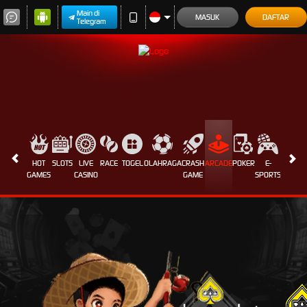
Main di
MASUK
DAFTAR
Telegram
HOT
SLOTS
LIVE
RACE
TOGEL
OLAHRAGA
CRASH
ARCADE
POKER
E-
SABUN
GAMES
CASINO
GAME
SPORTS
AYAM