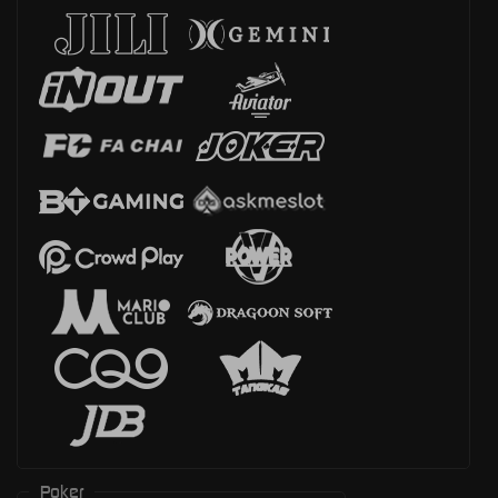
Poker